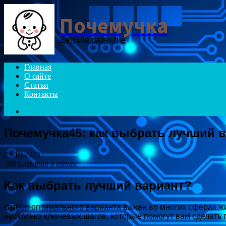
Menu
Почемучка
Детское развитие
Главная
О сайте
Статьи
Контакты
Search
for
Почемучка45: как выбрать лучший 
23.10.2025
169
Less than a minute
Как выбрать лучший вариант?
Выбор оптимального варианта важен во многих сферах жиз
несколько ключевых шагов, которые помогут вам сделать