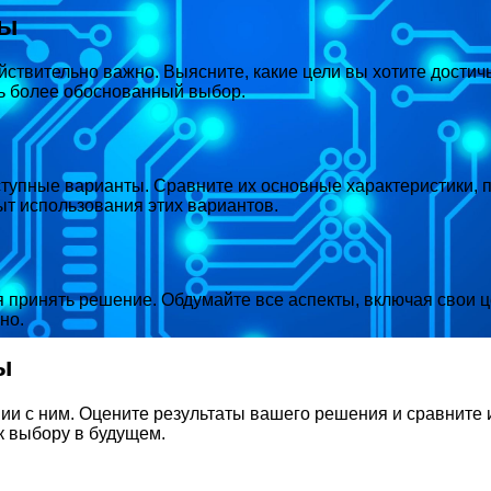
ты
йствительно важно. Выясните, какие цели вы хотите достич
ть более обоснованный выбор.
тупные варианты. Сравните их основные характеристики, 
ыт использования этих вариантов.
 принять решение. Обдумайте все аспекты, включая свои ц
но.
ы
твии с ним. Оцените результаты вашего решения и сравните
к выбору в будущем.